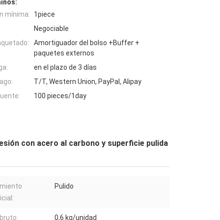
inos:
n mínima:
1piece
Negociable
aquetado:
Amortiguador del bolso +Buffer +
paquetes externos
ga:
en el plazo de 3 días
ago:
T/T, Western Union, PayPal, Alipay
fuente:
100 pieces/1day
esión con acero al carbono y superficie pulida
amiento
Pulido
cial:
bruto:
0,6 kg/unidad