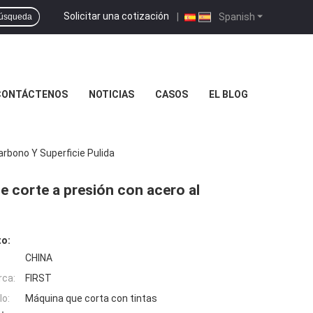
Solicitar una cotización
|
Spanish
úsqueda
CONTÁCTENOS
NOTICIAS
CASOS
EL BLOG
arbono Y Superficie Pulida
de corte a presión con acero al
to:
CHINA
rca:
FIRST
o:
Máquina que corta con tintas