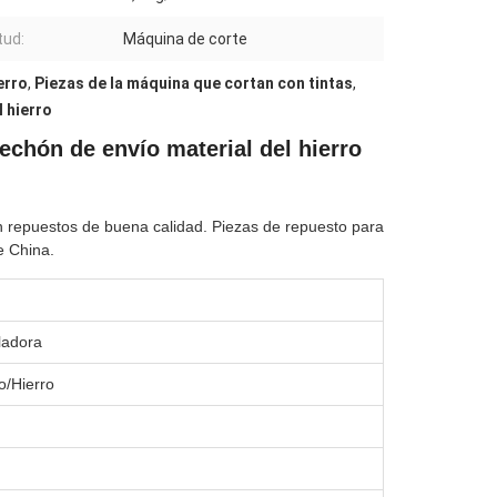
tud:
Máquina de corte
erro
,
Piezas de la máquina que cortan con tintas
,
 hierro
lechón de envío material del hierro
n repuestos de buena calidad. Piezas de repuesto para
e China.
ladora
o/Hierro