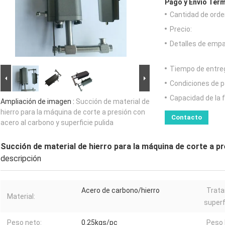
Pago y Envío Térm
Cantidad de orde
Precio:
Detalles de emp
Tiempo de entre
Condiciones de p
Capacidad de la 
Ampliación de imagen :
Succión de material de
hierro para la máquina de corte a presión con
Contacto
acero al carbono y superficie pulida
Succión de material de hierro para la máquina de corte a pr
descripción
Acero de carbono/hierro
Trat
Material:
superfi
Peso neto:
0.25kgs/pc
Peso 